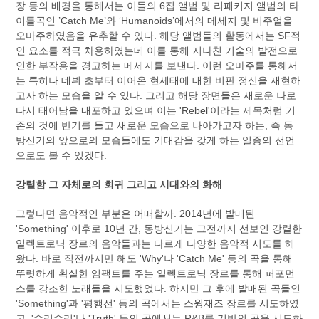
장 등의 배경을 통해서는 이들의 6집 앨범 및 리패키지 앨범의 타
이틀곡인 ’Catch Me’와 ‘Humanoids’에서의 메세지 및 비주얼을
오마주하였음을 유추할 수 있다. 해당 앨범들의 활동에서는 SF적
인 요소를 적극 차용하였는데 이를 통해 지나친 기술의 발전으로
인한 부작용을 경고하는 메세지를 보낸다. 이런 오마주를 통해서
는 특히나 데뷔 초부터 이어온 현세태에 대한 비판 정신을 재현하
고자 하는 모습을 알 수 있다. 그리고 해당 장면들은 새로운 나로
다시 태어남을 내포하고 있으며 이는 'Rebel'이라는 제목처럼 기
존의 것에 반기를 들고 새로운 모습으로 나아가고자 하는, 즉 동
방신기의 앞으로의 모습들에도 기대감을 갖게 하는 일종의 선언
으로도 볼 수 있겠다.
강렬함 그 자체로의 회귀 그리고 시대와의 화해
그렇다면 음악적인 부분은 어떠할까. 2014년에 발매된
'Something' 이후로 10년 간, 동방신기는 그전까지 선보인 강렬한
일렉트로닉 장르의 음악들과는 다르게 다양한 음악적 시도를 해
왔다. 바로 직전까지만 해도 'Why'나 'Catch Me' 등의 곡을 통해
뚜렷하게 확실한 임팩트를 주는 일렉트로닉 장르를 통해 퍼포먼
스를 강조한 노래들을 시도했었다. 하지만 그 후에 발매된 곡들인
'Something'과 '평행선' 등의 곡에서는 스윙재즈 장르를 시도하였
고, '수리수리'나 'Truth' 등의 곡에서는 R&B를 기반의 곡을 시도하