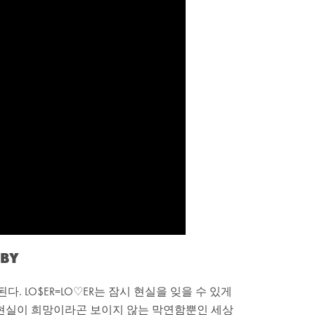
ABY
다. LO$ER=LO♡ER는 잠시 현실을 잊을 수 있게
이들의 현실이 희망이라곤 보이지 않는 막연함뿐인 세상