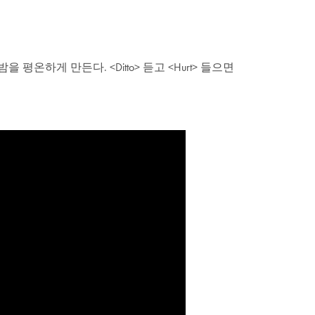
온하게 만든다. <Ditto> 듣고 <Hurt> 들으면