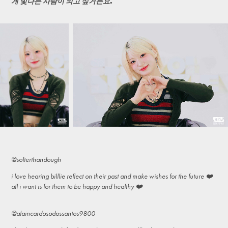
게 빛나는 사람이 되고 싶거든요.
@softerthandough
i love hearing billlie reflect on their past and make wishes for the future ❤️
all i want is for them to be happy and healthy ❤️
@alaincardosodossantos9800