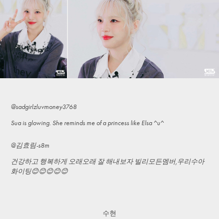
@sadgirlzluvmoney3768
Sua is glowing. She reminds me of a princess like Elsa ^u^
@김효림-s8m
건강하고 행복하게 오래오래 잘 해내보자 빌리모든멤버,우리수아
화이팅😊😊😊😊😊
수현