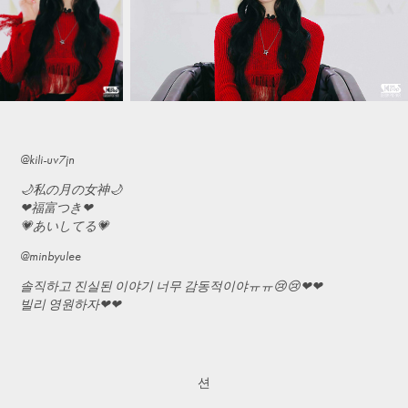
@kili-uv7jn
🌙私の月の女神🌙
❤福富つき❤
💗あいしてる💗
@minbyulee
솔직하고 진실된 이야기 너무 감동적이야ㅠㅠ😢😢❤❤
빌리 영원하자❤❤
션