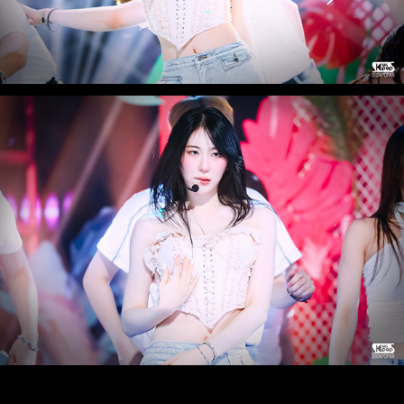
____________