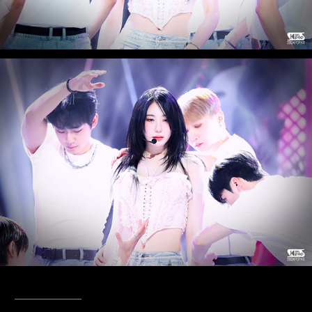
____________