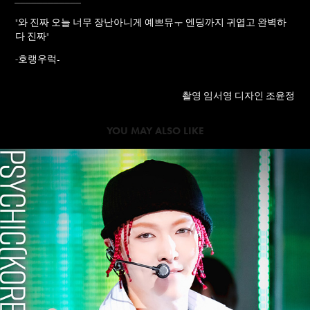
"
와 진짜 오늘 너무 장난아니게 예쁘뮤ㅜ 엔딩까지 귀엽고 완벽하
다 진짜
"
호랭우럭-
-
촬영 임서영 디자인 조윤정
YOU MAY ALSO LIKE
2024