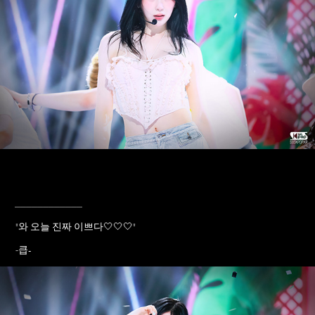
____________
"
와 오늘 진짜 이쁘다🤍🤍🤍
"
큽-
-