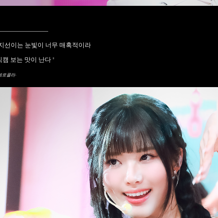
____________
"지선이는 눈빛이 너무 매혹적이라
직캠 보는 맛이 난다 "
제로콜라-