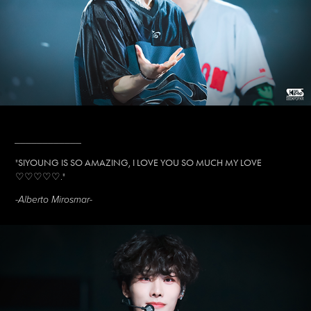
____________
"
SIYOUNG IS SO AMAZING, I LOVE YOU SO MUCH MY LOVE
♡♡♡♡♡​​​​​​​
."
-Alberto Mirosmar-