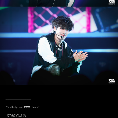
____________
"So fluffy hair
♥♥♥ i love
"
-STARYU&IN-