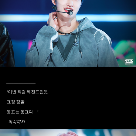
____________
"이번 직캠 레전드인듯
표정 정말
동표는 동표다~~"
-피치피치-