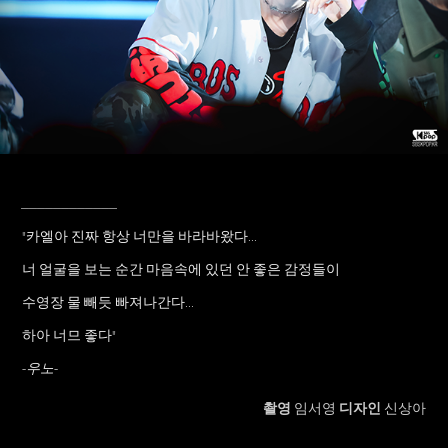
____________
"카엘아 진짜 항상 너만을 바라바왔다...
너 얼굴을 보는 순간 마음속에 있던 안 좋은 감정들이
수영장 물 빼듯 빠져나간다...
하아 너므 좋다"
-우노-
촬영
임서영
디자인
신상아