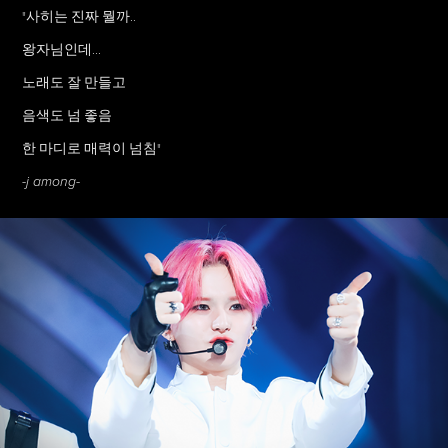
"사히는 진짜 뭘까..
왕자님인데...
노래도 잘 만들고
음색도 넘 좋음
한 마디로 매력이 넘침"
-j among-