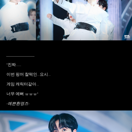
____________
"진짜......
이번 핑머 찰떡인...요시...
게임 캐릭터같아...
너무 예뻐 ㅠㅠㅠ"
-예쁜환영즈-