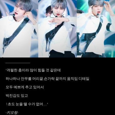
____________
"격렬한 춤이라 많이 힘들 것 같은데
하나하나 안무를 머리끝,손가락 끝까지 움직임 디테일
모두 예쁘게 추고 있어서
박진감도 있고
1초도 눈을 뗄 수가 없어....."
-키오링-