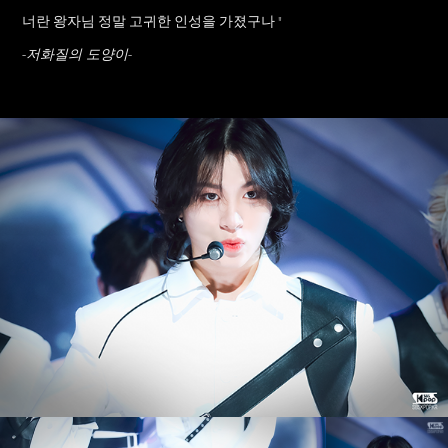
너란 왕자님 정말 고귀한 인성을 가졌구나 "
-저화질의 도양이-