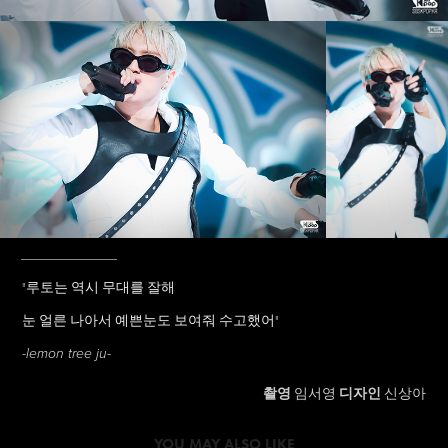
____________
"루토는 역시 무대를 잘해
눈 얼른 나아서 예쁜눈도 보여줘 수고했어"
-lemon tree ju-
촬영
임서영
디자인
신상아
YOU MAY ALSO LIKE