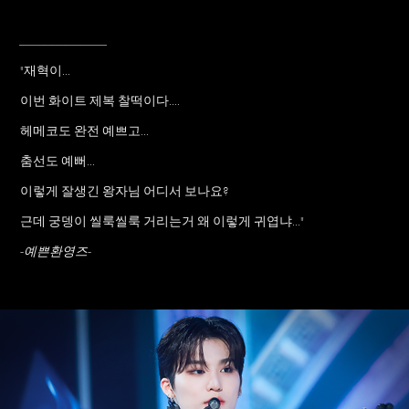
____________
"재혁이...
이번 화이트 제복 찰떡이다....
헤메코도 완전 예쁘고...
춤선도 예뻐...
이렇게 잘생긴 왕자님 어디서 보나요?
근데 궁뎅이 씰룩씰룩 거리는거 왜 이렇게 귀엽냐..."
-예쁜환영즈-