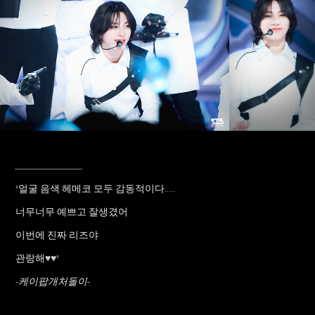
____________
"얼굴 음색 헤메코 모두 감동적이다.....
너무너무 예쁘고 잘생겼어
이번에 진짜 리즈야
관랑해
♥♥
"
-케이팝개처돌이-