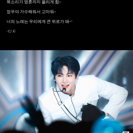
목소리가 영혼까지 울리게 함~
정우야 가수해줘서 고마워~
너의 노래는 우리에게 큰 위로가 돼~"
-YJ K-