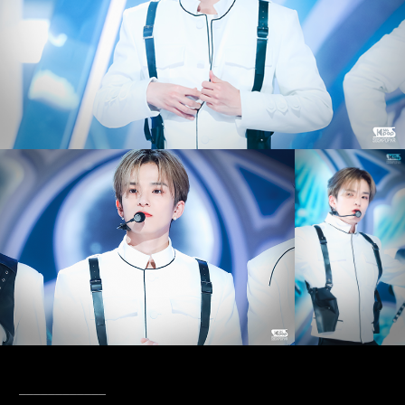
____________