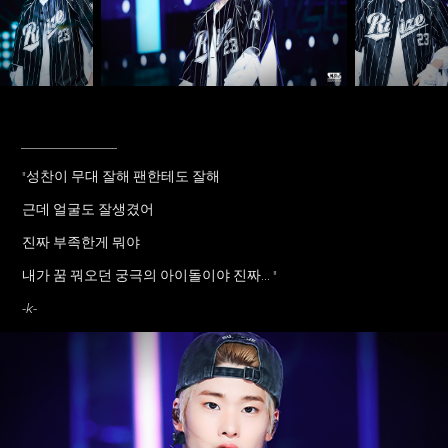
____________
"성찬이 무대 잘해 팬한테도 잘해
근데 얼굴도 잘생겼어
진짜 부족한게 뭐야
내가 꿈 꿔오던 궁극의 아이돌이야 진짜... "
-k-