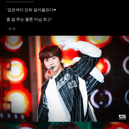
____________
"검은색이 진짜 잘어울린다
♥
춤 잘 추는 쿨톤 미남 최고"
-ㅇㅇ-