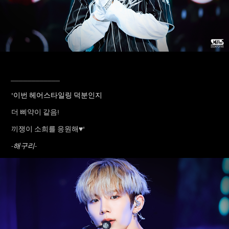
____________
"이번 헤어스타일링 덕분인지
더 삐약이 같음!
끼쟁이 소희를 응원해♥
"
-해구리-