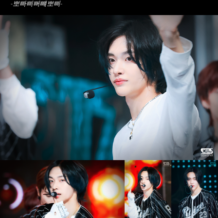
-뽀빠삐뻐뺴뽀삐-