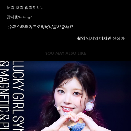
눈뽝 코뽝 입뽝이냐..
감사합니다ㅠ"
-슈퍼스타라이즈오라버니들사랑해요-
촬영
임서영
디자인
신상아
YOU MAY ALSO LIKE
2024
ILLIT