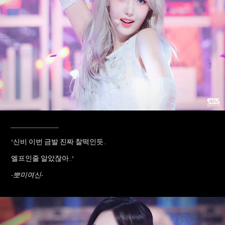
____________
"신비 이번 금발 진짜 찰떡인듯..
엘프인줄 알았잖아.."
-뽀미여신-