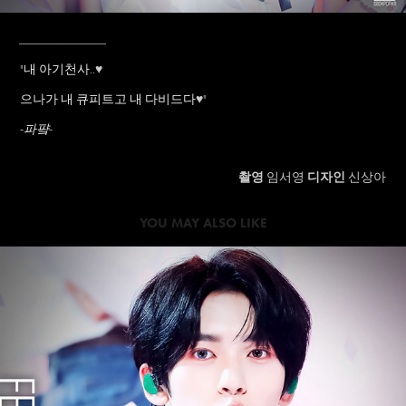
____________
"내 아기천사..
♥
으나가 내 큐피트고 내 다비드다
♥
"
-파퍜-
촬영
임서영
디자인
신상아
YOU MAY ALSO LIKE