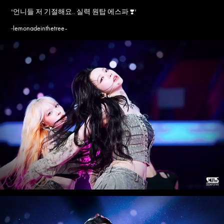
"
언니들 저 기절해요.. 실력 원탑 에스파️ ❣️
"
lemonadeinthetree-
-