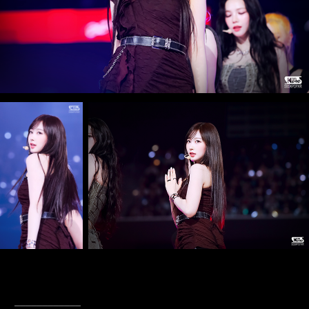
____________