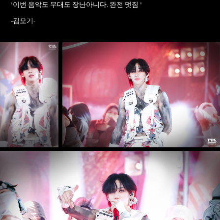
"
이번 음악도 무대도 장난아니다. 완전 멋짐
"
김모기-
-