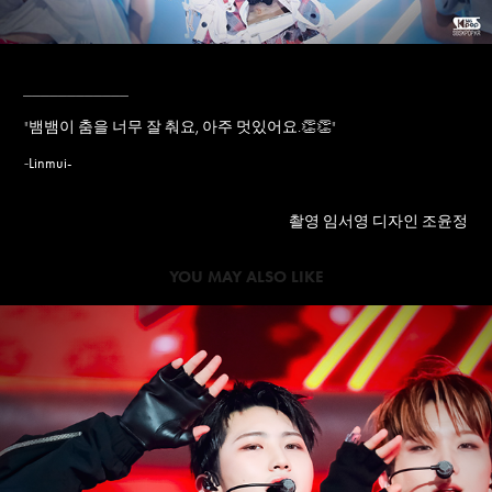
____________
"
뱀뱀이 춤을 너무 잘 춰요, 아주 멋있어요.👏👏
"
Linmui-
-
촬영 임서영 디자인 조윤정
YOU MAY ALSO LIKE