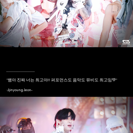
____________
"
뱀아 진짜 너는 최고야!! 퍼포먼스도 음악도 뮤비도 최고임💚
"
Jjinyoung Jeon-
-