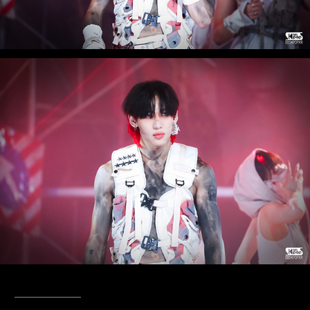
____________