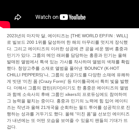
2023년의 마지막 달, 에이티즈는 [THE WORLD EP.FIN : WILL]
로 빌보드 200 1위를 달성하며 한 해의 마무리를 멋지게 장식했
다. 그리고 에이티즈의 이러한 성공에 큰 공을 세운 멤버 홍중과
민기가 있다. 그룹의 메인 래퍼를 담당하는 홍중과 민기는 올해
발매된 앨범에서 특색 있는 가사를 작사하며 앨범의 색채를 확립
했다. 청양고추를 소재로 앨범을 풀어낸 ‘BOUNCY (K-HOT
CHILLI PEPPERS)’나, 그룹의 성공가도를 다양한 소재에 유쾌하
게 빗댄 ‘미친 폼 (Crazy Form)’ 등 타이틀곡에서 특히 빛을 발했
다. 더해서 그룹의 캡틴(리더)이기도 한 홍중은 에이티즈의 앨범
과 함께 소속사의 후배 그룹인 xikers의 프로듀싱에도 참여하며
그 능력을 펼치는 중이다. 홍중과 민기의 노력에 힘 입어 에이티
즈는 작년과 올해 21개국을 순회하는 월드 투어를 성공적으로 진
행하는 성과를 거두기도 했다. 올해 “미친 폼”을 선보인 에이티즈
가 내년에는 또 어떤 모습을 보여줄 수 있을지 팬들의 기대가 뜨
겁다.