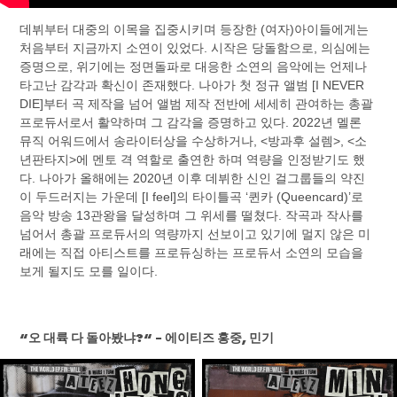
데뷔부터 대중의 이목을 집중시키며 등장한 (여자)아이들에게는
처음부터 지금까지 소연이 있었다. 시작은 당돌함으로, 의심에는
증명으로, 위기에는 정면돌파로 대응한 소연의 음악에는 언제나
타고난 감각과 확신이 존재했다. 나아가 첫 정규 앨범 [I NEVER
DIE]부터 곡 제작을 넘어 앨범 제작 전반에 세세히 관여하는 총괄
프로듀서로서 활약하며 그 감각을 증명하고 있다. 2022년 멜론
뮤직 어워드에서 송라이터상을 수상하거나, <방과후 설렘>, <소
년판타지>에 멘토 격 역할로 출연한 하며 역량을 인정받기도 했
다. 나아가 올해에는 2020년 이후 데뷔한 신인 걸그룹들의 약진
이 두드러지는 가운데 [I feel]의 타이틀곡 ‘퀸카 (Queencard)’로
음악 방송 13관왕을 달성하며 그 위세를 떨쳤다. 작곡과 작사를
넘어서 총괄 프로듀서의 역량까지 선보이고 있기에 멀지 않은 미
래에는 직접 아티스트를 프로듀싱하는 프로듀서 소연의 모습을
보게 될지도 모를 일이다.
“오 대륙 다 돌아봤냐?“ – 에이티즈 홍중, 민기