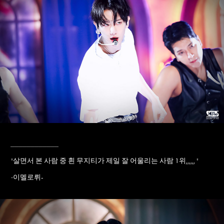
____________
"
살면서 본 사람 중 흰 무지티가 제일 잘 어울리는 사람 1위,,,,,,
"
이멜로뤼-
-