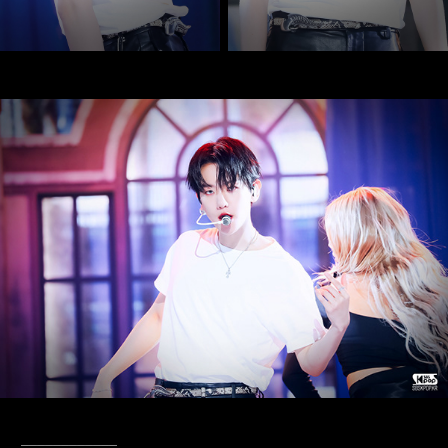
____________