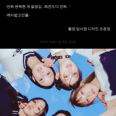
"
진짜 변백현 개 잘생김…레전드다 진짜…
"
케이팝고인물-
-
촬영 임서영 디자인 조윤정
YOU MAY ALSO LIKE
2023
스브스케이팝 연말결산 #2