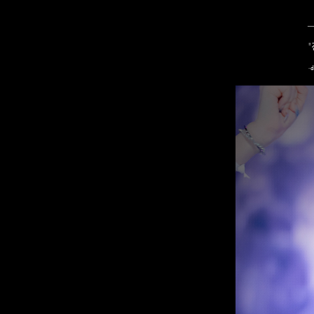
"
-
d