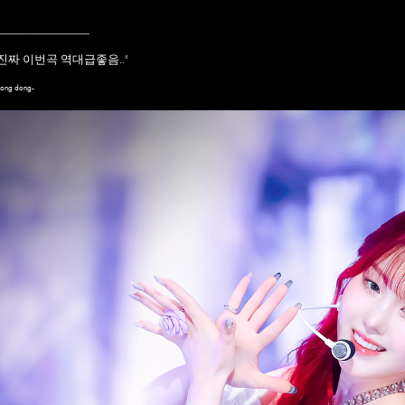
____________
진짜 이번곡 역대급좋음..
"
ong dong-