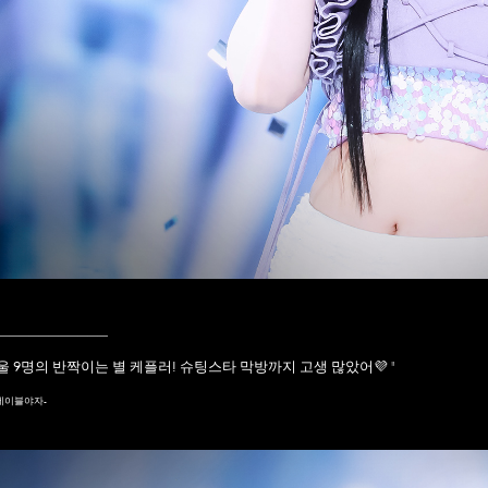
____________
울 9명의 반짝이는 별 케플러! 슈팅스타 막방까지 고생 많았어💜
"
테이블야자-