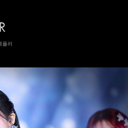
R
 케플러