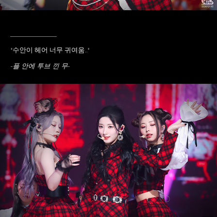
____________
"수안이 헤어 너무 귀여움..
"
-플 안에 투브 낀 무-