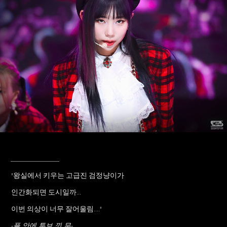
____________
"왕실에서 키우는 고급진 검정냥이가
인간화되면 도시일까...
이번 의상이 너무 잘어울림...."
-플 안에 투브 낀 무-