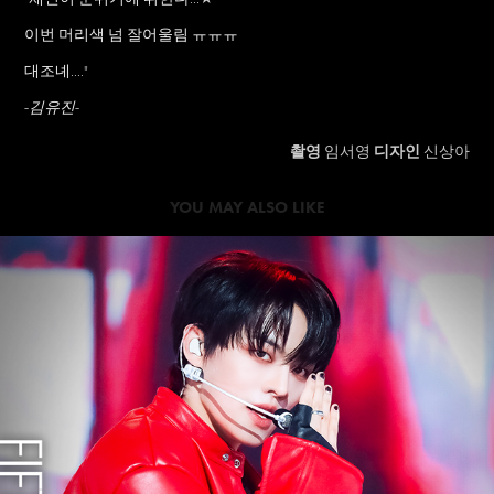
이번 머리색 넘 잘어울림 ㅠㅠㅠ
대조녜....
"
-김유진-
촬영
임서영
디자인
신상아
YOU MAY ALSO LIKE
2024