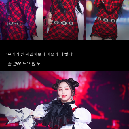
____________
"유키가 낀 귀걸이보다 미모가 더 빛남
"
-플 안에 투브 낀 무-