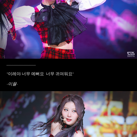
____________
"이레야 너무 예뻐요 너무 귀여워요
"
-이뀰-