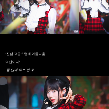
____________
"진심 고급스럽게 아름다움...
여신이다"
-플 안에 투브 낀 무-