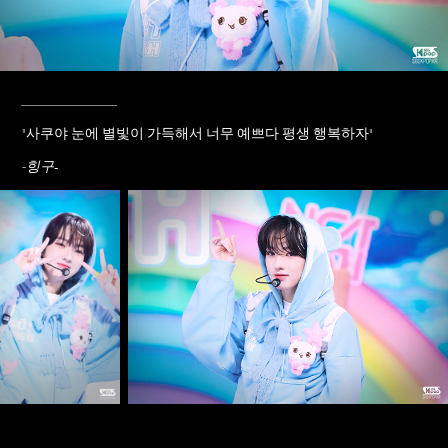
____________
"
사쿠야 눈에 별빛이 가득해서 너무 예쁘다 평생 행복하자
"
-
-힝구