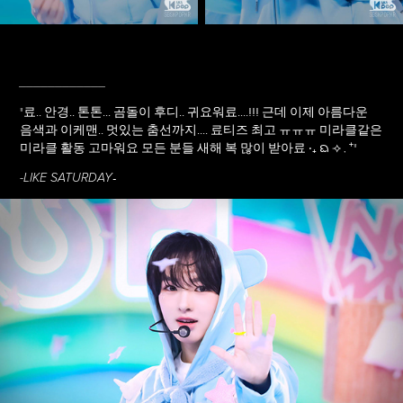
____________
"
료.. 안경.. 톤톤... 곰돌이 후디.. 귀요워료....!!! 근데 이제 아름다운
음색과 이케맨.. 멋있는 춤선까지.... 료티즈 최고 ㅠㅠㅠ 미라클같은
미라클 활동 고마워요 모든 분들 새해 복 많이 받아료 ‧₊ ᨳ ⟢․⁺
"
-
-LIKE SATURDAY