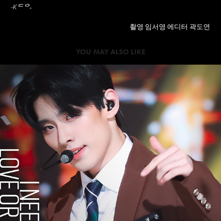
-
-Kᄃᄋ
촬영 임서영 에디터 곽도연
YOU MAY ALSO LIKE
2023
TNX