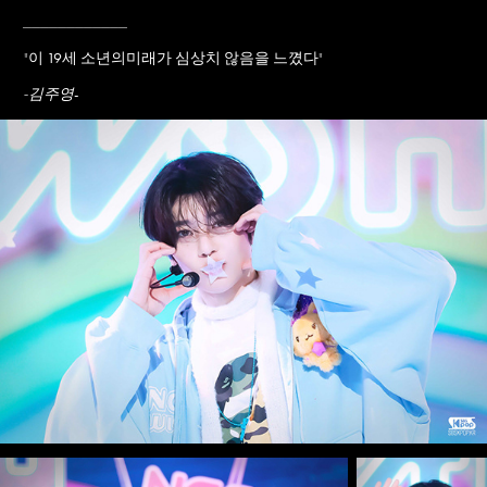
____________
"
이 19세 소년의미래가 심상치 않음을 느꼈다
"
-
-김주영