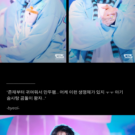
____________
"
존재부터 귀여워서 만두팸... 어케 이런 생명체가 있지 ㅜㅜ 아기
솜사탕 곰돌이 왕자...
"
-
-byeol