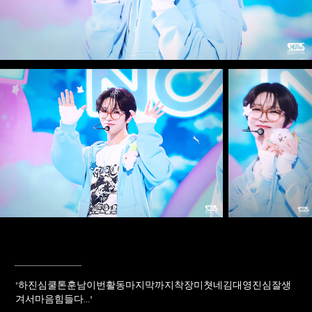
____________
"
하진심쿨톤훈남이번활동마지막까지착장미쳣네김대영진심잘생
겨서마음힘들다...
"