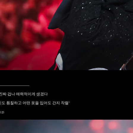
____________
"진짜 겁나 매력적이게 생겼다
키도 훤칠하고 어떤 옷을 입어도 간지 작렬"
리정-