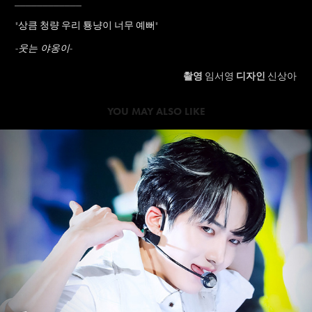
____________
"상큼 청량 우리 툥냥이 너무 예뻐
"
-웃는 야옹이-
촬영
임서영
디자인
신상아
YOU MAY ALSO LIKE
2024
XIKERS