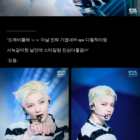
____________
"
도깨비뿔봐 ㅜㅜ 이날 진짜 기엽네?? ape 디젤착이랑
사녹같이한 날인데 스타일링 진심다좋음!!!
"
됴둉
-
-