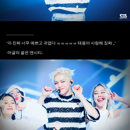
____________
"
아 진짜 너무 예쁘고 귀엽다 ㅠㅠㅠㅠㅠ 태용아 사랑해 징쨔 ,,
"
머글의 끝은 엔시티-
-