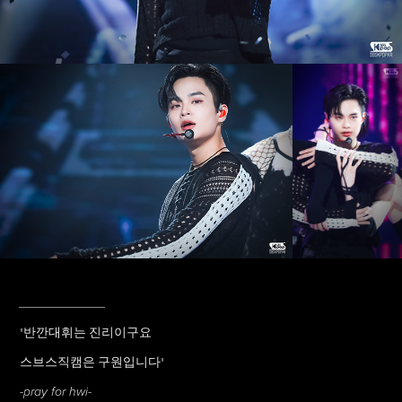
____________
"반깐대휘는 진리이구요
스브스직캠은 구원입니다"
-pray for hwi-