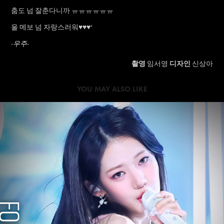
춤도 넘 잘춘다니까 ㅠㅠㅠㅠㅠㅠ
울 메보 넘 자랑스러워♥♥♥
"
-우주-
촬영
임서영
디자인
신상아
YOU MAY ALSO LIKE
2024
BABYMONSTER