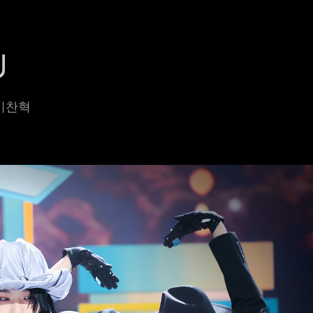
U
 이찬혁