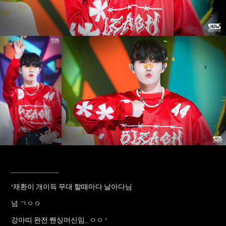
____________
"재환이 개이득 무대 할때마다 날아다님
넘 ㄱㅇㅇ
강아띠 완전 짼싱머신임,, ㅇㅇ "