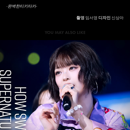
-완벽한티키타카-
촬영
임서영
디자인
신상아
YOU MAY ALSO LIKE
2024
NEWJEANS