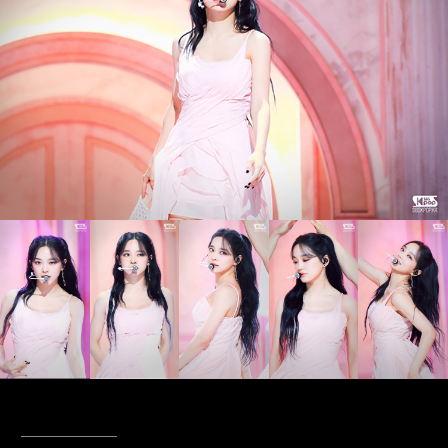
____________