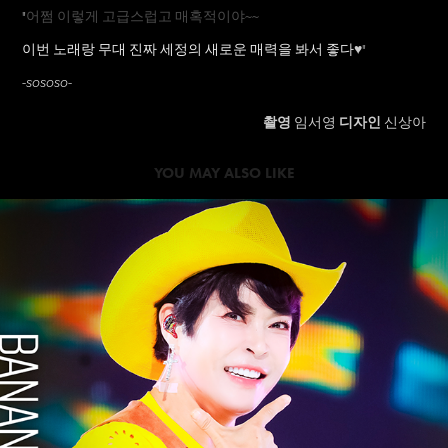
"
어쩜 이렇게 고급스럽고 매혹적이야~~
이번 노래랑 무대 진짜 세정의 새로운 매력을 봐서 좋다
♥
"
-sososo-
촬영
임서영
디자인
신상아
YOU MAY ALSO LIKE
2024
CHOHYERYEON