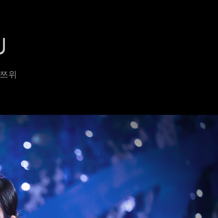
U
요 쯔위