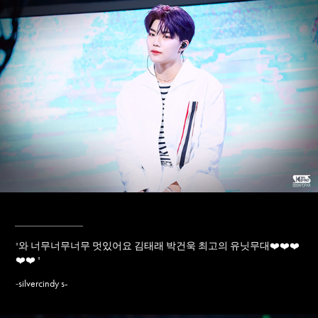
____________
"
와 너무너무너무 멋있어요 김태래 박건욱 최고의 유닛무대❤️❤️❤️
❤️❤️
"
silvercindy s-
-