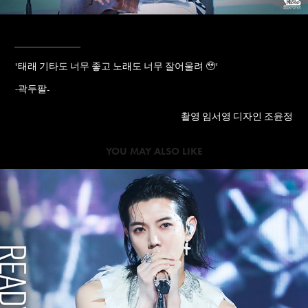
____________
"
태래 기타도 너무 좋고 노래도 너무 잘어울려 🥹
"
곽두팔-
-
촬영 임서영 디자인 조윤정
YOU MAY ALSO LIKE