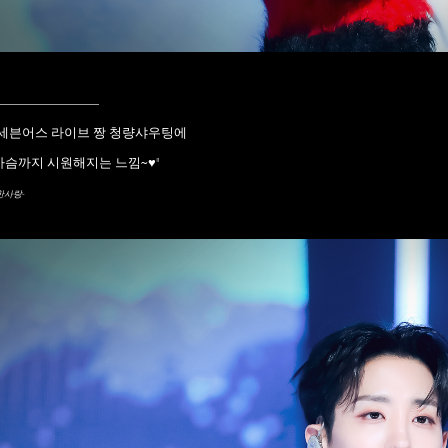
____________
세븐어스 라이브 짱 청량샤우팅에
가슴까지 시원해지는 느낌~♥
"
한사랑-