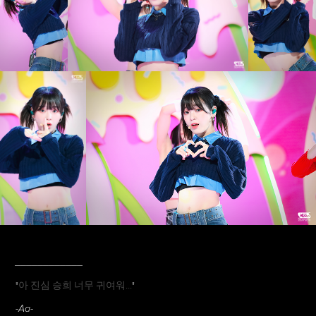
____________
"
아 진심 승희 너무 귀여워...
"
-Aa-