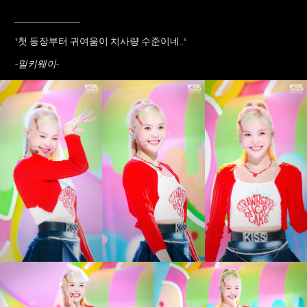
____________
"첫 등장부터 귀여움이 치사량 수준이네..
"
-밀키웨이-