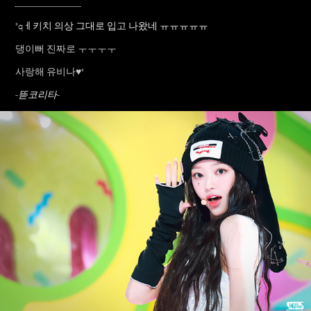
____________
"qㅔ키치 의상 그대로 입고 나왔네 ㅠㅠㅠㅠㅠ
댕이뻐 진짜로 ㅜㅜㅜㅜ
사랑해 유비나♥
"
-뜯코리타-