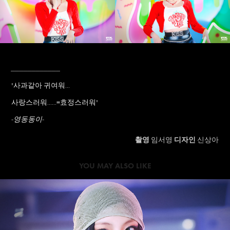
____________
"사과같아 귀여워...
사랑스러워......=효정스러워"
-영동동이-
촬영
임서영
디자인
신상아
YOU MAY ALSO LIKE