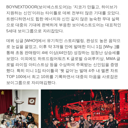
BOYNEXTDOOR(보이넥스트도어)는 ‘지코가 만들고, 하이브가
지원하는 신인’이라는 타이틀로 데뷔 전부터 많은 기대를 모았다.
트렌디하면서도 힙한 에너지와 신인 같지 않은 능숙한 무대 실력
으로 대중의 기대에 완벽하게 부응한 보이넥스트도어는 대표적인
5세대 보이그룹으로 자리잡았다.
데뷔 싱글 [WHO!]에서 유기적인 스토리텔링, 완성도 높은 음악으
로 눈길을 끌었고, 이후 약 3개월 만에 발매한 미니 1집 [Why..]를
통해 초동 판매량이 4배 이상(44만장) 성장하는 엄청난 상승세를
보였다. 이외에도 하트드림어워즈 K 글로벌 슈퍼루키상, MMA 글
로벌 라이징 아티스트상 등을 수상하여 주목받는 신인임을 증명
했다. 특히 미니 1집 타이틀곡 ‘뭣 같아’는 발매 4주 내 멜론 차트
TOP 100에서 최고 10위를 기록하면서 대중의 마음을 사로잡은
보이그룹으로 자리매김했다.